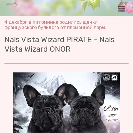
4 декабря в питомнике родились щенки 
французского бульдога от племенной пары:
Nals Vista Wizard PIRATE - Nals 
Vista Wizard ONOR