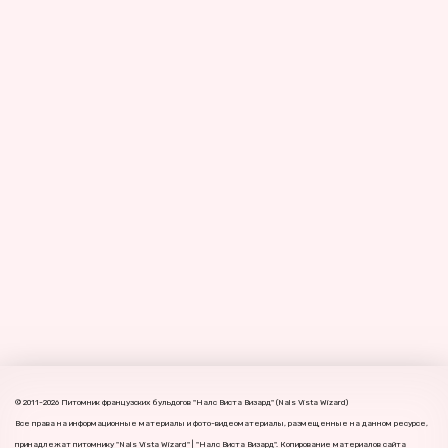
© 2011-2026 Питомник французских бульдогов "Налс Виста Визард" (Nals Vista Wizard) 
Все права на информационные материалы и фото-видеоматериалы, размещенные на данном ресурсе, 
принадлежат питомнику "Nals Vista Wizard" | "Налс Виста Визард". Копирование материалов сайта 