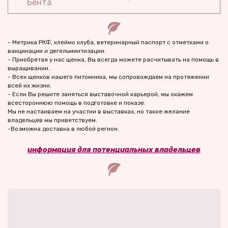
Бента
- Метрика РКФ, клеймо клуба, ветеринарный паспорт с отметками о 
вакцинации и дегельминтизации. 
- Приобретая у нас щенка, Вы всегда можете расчитывать на помощь в 
выращивании.  
- Всех щенков нашего питомника, мы сопровождаем на протяжении 
всей их жизни.   
- Если Вы решите заняться выставочной карьерой, мы окажем 
всестороннюю помощь в подготовке и показе.  
Мы не настаиваем на участии в выставках, но такое желание 
владельцев мы приветствуем.  
-Возможна доставка в любой регион.
информация для потенциальных владельцев