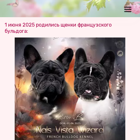
1 июня 2025 родились щенки французского 
бульдога:   