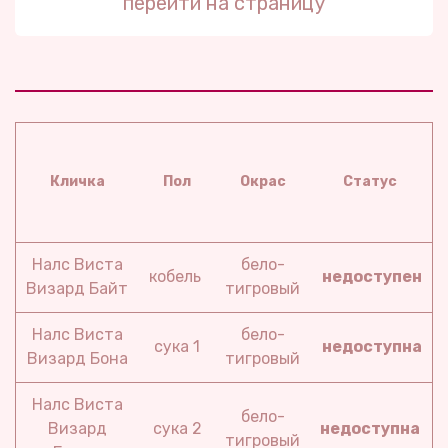
перейти на страницу
Кличка
Пол
Окрас
Статус
Налс Виста
бело-
кобель
недоступен
Визард Байт
тигровый
Налс Виста
бело-
сука 1
недоступна
Визард Бона
тигровый
Налс Виста
бело-
Визард
сука 2
недоступна
тигровый