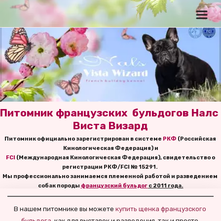
Питомник французских  бульдогов Налс 
Виста Визард
Питомник официально зарегистрирован в системе 
РКФ
 (Российская 
Кинологическая Федерация) и
FCI
 (Международная Кинологическая Федерация), свидетельство о 
регистрации РКФ/FCI № 15291. 
Мы профессионально занимаемся племенной работой и разведением 
собак породы
французский бульдог
с 2011 года.
В нашем питомнике вы можете
 купить щенка французского 
бульдога,
как для выставок и разведения, так и просто 