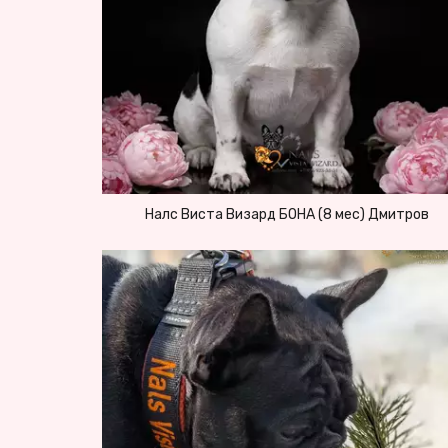
Налс Виста Визард БОНА (8 мес) Дмитров