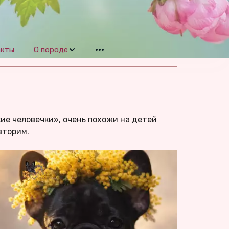
акты
О породе
ие человечки», очень похожи на детей 
торим. 