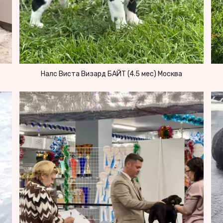
Налс Виста Визард БАЙТ (4.5 мес) Москва