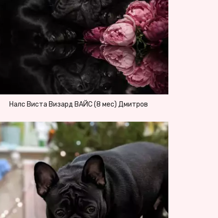
Налс Виста Визард ВАЙС (8 мес) Дмитров