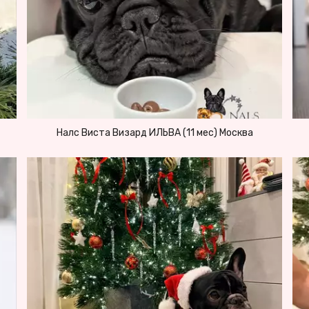
Налс Виста Визард ИЛЬВА (11 мес) Москва