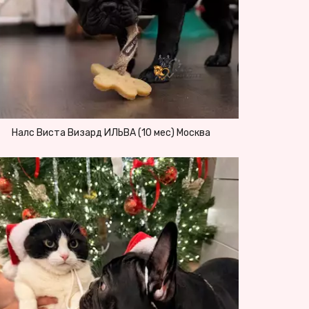
Налс Виста Визард ИЛЬВА (10 мес) Москва