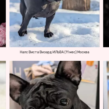
Налс Виста Визард ИЛЬВА (11 мес) Москва