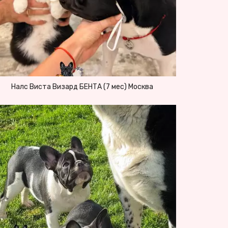
Налс Виста Визард БЕНТА (7 мес) Москва