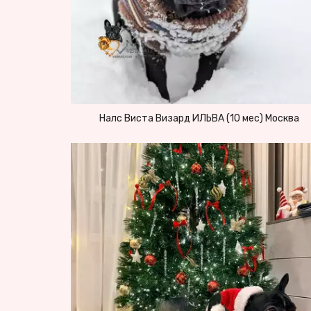
Налс Виста Визард ИЛЬВА (10 мес) Москва