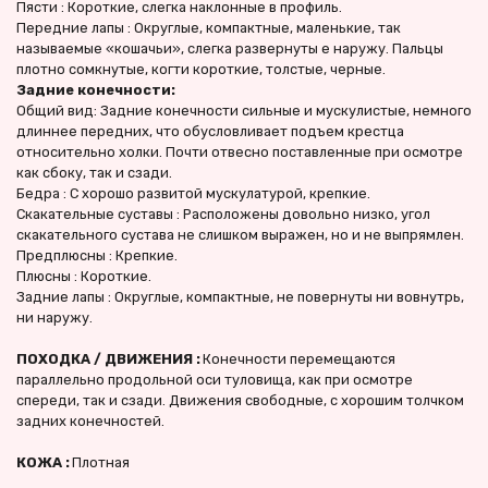
Пясти : Короткие, слегка наклонные в профиль.
Передние лапы : Округлые, компактные, маленькие, так 
называемые «кошачьи», слегка развернуты е наружу. Пальцы 
плотно сомкнутые, когти короткие, толстые, черные.
Задние конечности:
Общий вид: Задние конечности сильные и мускулистые, немного 
длиннее передних, что обусловливает подъем крестца 
относительно холки. Почти отвесно поставленные при осмотре 
как сбоку, так и сзади.
Бедра : С хорошо развитой мускулатурой, крепкие.
Скакательные суставы : Расположены довольно низко, угол 
скакательного сустава не слишком выражен, но и не выпрямлен.
Предплюсны : Крепкие.
Плюсны : Короткие.
Задние лапы : Округлые, компактные, не повернуты ни вовнутрь, 
ни наружу.
ПОХОДКА / ДВИЖЕНИЯ : 
Конечности перемещаются 
параллельно продольной оси туловища, как при осмотре 
спереди, так и сзади. Движения свободные, с хорошим толчком 
задних конечностей.
КОЖА : 
Плотная