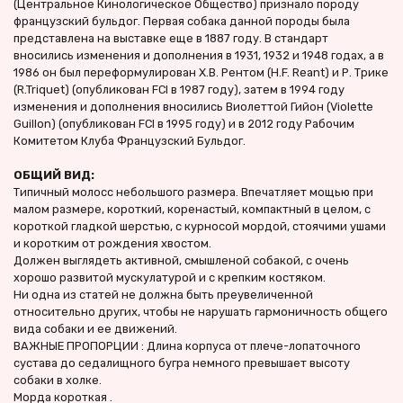
(Центральное Кинологическое Общество) признало породу 
французский бульдог. Первая собака данной породы была 
представлена на выставке еще в 1887 году. В стандарт 
вносились изменения и дополнения в 1931, 1932 и 1948 годах, а в 
1986 он был переформулирован Х.В. Рентом (H.F. Reant) и Р. Трике 
(R.Triquet) (опубликован FCI в 1987 году), затем в 1994 году 
изменения и дополнения вносились Виолеттой Гийон (Violette 
Guillon) (опубликован FCI в 1995 году) и в 2012 году Рабочим 
Комитетом Клуба Французский Бульдог.
ОБЩИЙ ВИД:
Типичный молосс небольшого размера. Впечатляет мощью при 
малом размере, короткий, коренастый, компактный в целом, с 
короткой гладкой шерстью, с курносой мордой, стоячими ушами 
и коротким от рождения хвостом.
Должен выглядеть активной, смышленой собакой, с очень 
хорошо развитой мускулатурой и с крепким костяком.
Ни одна из статей не должна быть преувеличенной 
относительно других, чтобы не нарушать гармоничность общего 
вида собаки и ее движений.
ВАЖНЫЕ ПРОПОРЦИИ : Длина корпуса от плече-лопаточного 
сустава до седалищного бугра немного превышает высоту 
собаки в холке. 
Морда короткая .