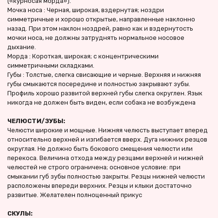
(«курносая морда»).
Мочка носа : Черная, широкая, вздернутая; ноздри 
симметричные и хорошо открытые, направленные наклонно 
назад. При этом наклон ноздрей, равно как и вздернутость 
мочки носа, не должны затруднять нормальное носовое 
дыхание.
Морда : Короткая, широкая; с концентрическими 
симметричными складками.
Губы : Толстые, слегка свисающие и черные. Верхняя и нижняя 
губы смыкаются посередине и полностью закрывают зубы.
Профиль хорошо развитой верхней губы слегка округлен. Язык 
никогда не должен быть виден, если собака не возбуждена
ЧЕЛЮСТИ/ЗУБЫ:
Челюсти широкие и мощные. Нижняя челюсть выступает вперед 
относительно верхней и изгибается вверх. Дуга нижних резцов 
округлая. Не должно быть бокового смещения челюсти или 
перекоса. Величина отхода между резцами верхней и нижней 
челюстей не строго ограничена; основное условие: при 
смыкании губ зубы полностью закрыты. Резцы нижней челюсти 
расположены впереди верхних. Резцы и клыки достаточно 
развитые. Желателен полноценный прикус