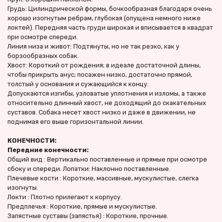
Грудь: Цилиндрической формы, бочкообразная благодаря очень 
хорошо изогнутым ребрам, глубокая (опущена немного ниже 
локтей). Передняя часть груди широкая и вписывается в квадрат 
при осмотре спереди.
Линия низа и живот: Подтянуты, но не так резко, как у 
борзообразных собак.
Хвост: Короткий от рождения; в идеале достаточной длины, 
чтобы прикрыть анус; посажен низко, достаточно прямой, 
толстый у основания и сужающийся к концу.
Допускаются изгибы, узловатые уплотнения и изломы, а также 
относительно длинный хвост, не доходящий до скакательных 
суставов. Собака несет хвост низко и даже в движении, не 
поднимая его выше горизонтальной линии.
КОНЕЧНОСТИ:
Передние конечности:
Общий вид : Вертикально поставленные и прямые при осмотре 
сбоку и спереди. Лопатки: Наклонно поставленные.
Плечевые кости : Короткие, массивные, мускулистые, слегка 
изогнуты.
Локти : Плотно прилегают к корпусу.
Предплечья : Короткие, прямые и мускулистые.
Запястные суставы (запястья) : Короткие, прочные.