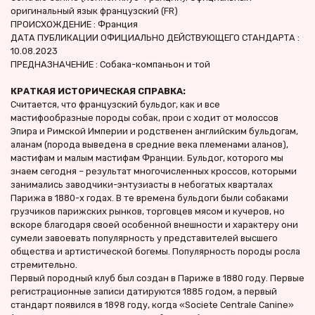
оригинальный язык французский (FR)
ПРОИСХОЖДЕНИЕ : Франция
ДАТА ПУБЛИКАЦИИ ОФИЦИАЛЬНО ДЕЙСТВУЮЩЕГО СТАНДАРТА : 
10.08.2023
ПРЕДНАЗНАЧЕНИЕ : Собака-компаньон и той
КРАТКАЯ ИСТОРИЧЕСКАЯ СПРАВКА: 
Считается, что французский бульдог, как и все 
мастифообразные породы собак, прои с ходит от молоссов 
Эпира и Римской Империи и родственен английским бульдогам, 
аланам (порода выведена в средние века племенами аланов), 
мастифам и малым мастифам Франции. Бульдог, которого мы 
знаем сегодня – результат многочисленных кроссов, которыми 
занимались заводчики-энтузиасты в небогатых кварталах 
Парижа в 1880-х годах. В те времена бульдоги были собаками 
грузчиков парижских рынков, торговцев мясом и кучеров, но 
вскоре благодаря своей особенной внешности и характеру они 
сумели завоевать популярность у представителей высшего 
общества и артистической богемы. Популярность породы росла 
стремительно.
Первый породный клуб был создан в Париже в 1880 году. Первые 
регистрационные записи датируются 1885 годом, а первый 
стандарт появился в 1898 году, когда «Societe Centrale Canine» 