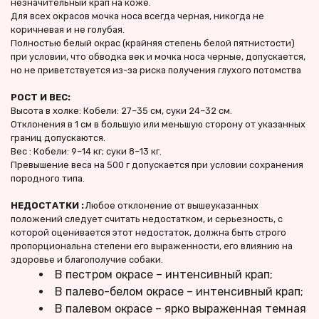
незначительный крап на коже.
Для всех окрасов мочка носа всегда черная, никогда не 
коричневая и не голубая.
Полностью белый окрас (крайняя степень белой пятнистости) 
при условии, что обводка век и мочка носа черные, допускается, 
но не приветствуется из-за риска получения глухого потомства
РОСТ И ВЕС:
Высота в холке: Кобели: 27–35 см, суки 24–32 см.
Отклонения в 1 см в большую или меньшую сторону от указанных 
границ допускаются.
Вес : Кобели: 9–14 кг; суки 8–13 кг.
Превышение веса на 500 г допускается при условии сохранения 
породного типа.
НЕДОСТАТКИ :
 Любое отклонение от вышеуказанных 
положений следует считать недостатком, и серьезность, с 
которой оценивается этот недостаток, должна быть строго 
пропорциональна степени его выраженности, его влиянию на 
здоровье и благополучие собаки.
В пестром окрасе – интенсивный крап;
В палево-белом окрасе – интенсивный крап;
В палевом окрасе – ярко выраженная темная 