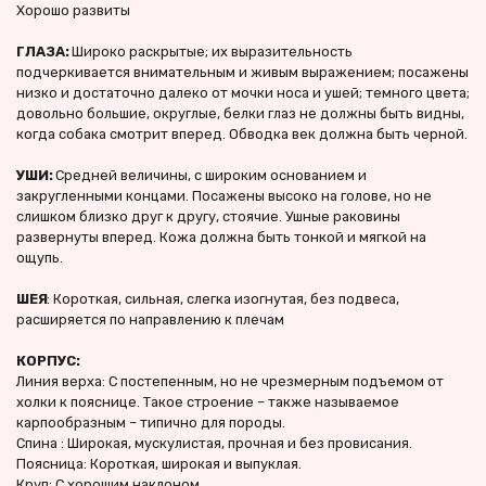
Хорошо развиты
ГЛАЗА:
 Широко раскрытые; их выразительность 
подчеркивается внимательным и живым выражением; посажены 
низко и достаточно далеко от мочки носа и ушей; темного цвета; 
довольно большие, округлые, белки глаз не должны быть видны, 
когда собака смотрит вперед. Обводка век должна быть черной.
УШИ: 
Средней величины, с широким основанием и 
закругленными концами. Посажены высоко на голове, но не 
слишком близко друг к другу, стоячие. Ушные раковины 
развернуты вперед. Кожа должна быть тонкой и мягкой на 
ощупь.
ШЕЯ
: Короткая, сильная, слегка изогнутая, без подвеса, 
расширяется по направлению к плечам
КОРПУС:
Линия верха: С постепенным, но не чрезмерным подъемом от 
холки к пояснице. Такое строение – также называемое 
карпообразным – типично для породы.
Спина : Широкая, мускулистая, прочная и без провисания.
Поясница: Короткая, широкая и выпуклая.
Круп: С хорошим наклоном.